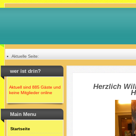
Aktuelle Seite:
Home
wer ist drin?
Herzlich Wi
Aktuell sind 885 Gäste und
H
keine Mitglieder online
Main Menu
Startseite